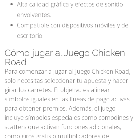
Alta calidad gráfica y efectos de sonido
envolventes.
Compatible con dispositivos móviles y de
escritorio.
Cómo jugar al Juego Chicken
Road
Para comenzar a jugar al Juego Chicken Road,
solo necesitas seleccionar tu apuesta y hacer
girar los carretes. El objetivo es alinear
símbolos iguales en las líneas de pago activas
para obtener premios. Además, el juego
incluye símbolos especiales como comodines y
scatters que activan funciones adicionales,
como giros gratis o multiplicadores de