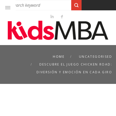
HOME
UNCATEGORISED
DESCUBRE EL JUEGO CHICKEN ROAD:
DIVERSIÓN Y EMOCIÓN EN CADA GIRO