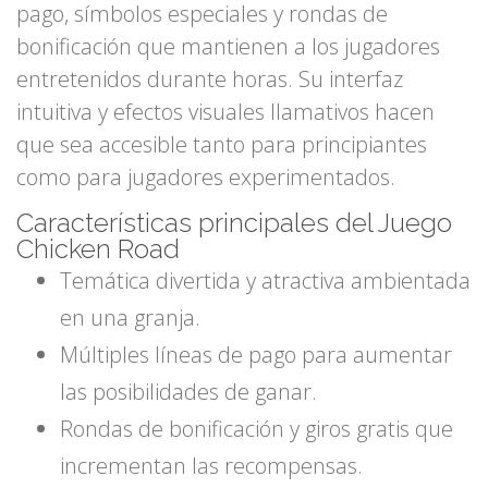
pago, símbolos especiales y rondas de
bonificación que mantienen a los jugadores
entretenidos durante horas. Su interfaz
intuitiva y efectos visuales llamativos hacen
que sea accesible tanto para principiantes
como para jugadores experimentados.
Características principales del Juego
Chicken Road
Temática divertida y atractiva ambientada
en una granja.
Múltiples líneas de pago para aumentar
las posibilidades de ganar.
Rondas de bonificación y giros gratis que
incrementan las recompensas.