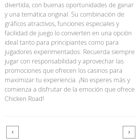
divertida, con buenas oportunidades de ganar
y una temática original. Su combinación de
gráficos atractivos, funciones especiales y
facilidad de juego lo convierten en una opción
ideal tanto para principiantes como para
jugadores experimentados. Recuerda siempre
jugar con responsabilidad y aprovechar las
promociones que ofrecen los casinos para
maximizar tu experiencia. ¡No esperes más y
comienza a disfrutar de la emoción que ofrece
Chicken Road!