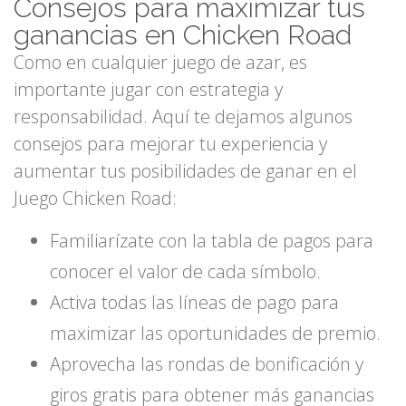
Consejos para maximizar tus
ganancias en Chicken Road
Como en cualquier juego de azar, es
importante jugar con estrategia y
responsabilidad. Aquí te dejamos algunos
consejos para mejorar tu experiencia y
aumentar tus posibilidades de ganar en el
Juego Chicken Road:
Familiarízate con la tabla de pagos para
conocer el valor de cada símbolo.
Activa todas las líneas de pago para
maximizar las oportunidades de premio.
Aprovecha las rondas de bonificación y
giros gratis para obtener más ganancias