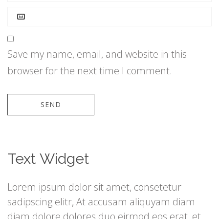
Save my name, email, and website in this
browser for the next time I comment.
Text Widget
Lorem ipsum dolor sit amet, consetetur
sadipscing elitr, At accusam aliquyam diam
diam dolore dolores duo eirmod eos erat, et