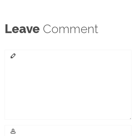
Leave
Comment