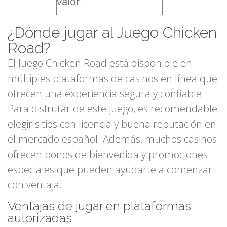
valor
¿Dónde jugar al Juego Chicken
Road?
El Juego Chicken Road está disponible en
múltiples plataformas de casinos en línea que
ofrecen una experiencia segura y confiable.
Para disfrutar de este juego, es recomendable
elegir sitios con licencia y buena reputación en
el mercado español. Además, muchos casinos
ofrecen bonos de bienvenida y promociones
especiales que pueden ayudarte a comenzar
con ventaja.
Ventajas de jugar en plataformas
autorizadas