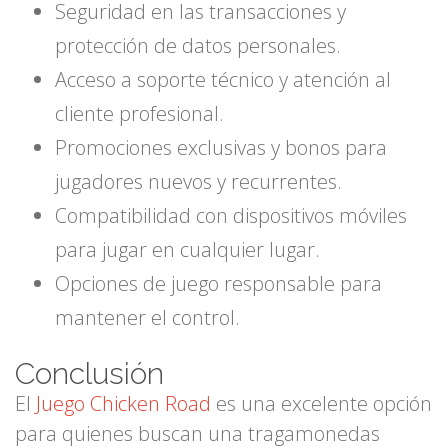
Seguridad en las transacciones y
protección de datos personales.
Acceso a soporte técnico y atención al
cliente profesional.
Promociones exclusivas y bonos para
jugadores nuevos y recurrentes.
Compatibilidad con dispositivos móviles
para jugar en cualquier lugar.
Opciones de juego responsable para
mantener el control.
Conclusión
El
Juego Chicken Road
es una excelente opción
para quienes buscan una tragamonedas